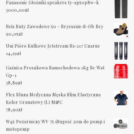
Panasonic Głośniki speakers ty-sp50p8w-k
3000,00
zł
Reis Buty Zawodowe 50 - Bryessun-S-Ob Bey
90,05
zł
Uni Pióro Kulkowe Jetstream Sx-217 Czarne
14,29
zł
Gaśnica Proszkowa Samochodowa 1Kg Bc Wat
Gp-1
38,89
zł
Flex Bluza Medyczna Męska Slim Elastyczna
Kolor Granatowy (L) M&C
78,90
zł
Wąż Pożarniczy WV 75 długość 20m do pomp i
motopomp