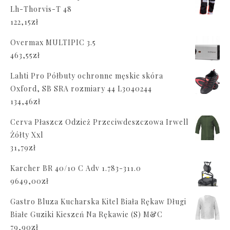
Lh-Thorvis-T 48
122,15
zł
Overmax MULTIPIC 3.5
463,55
zł
Lahti Pro Półbuty ochronne męskie skóra
Oxford, SB SRA rozmiary 44 L3040244
134,46
zł
Cerva Płaszcz Odzież Przeciwdeszczowa Irwell
Żółty Xxl
31,79
zł
Karcher BR 40/10 C Adv 1.783-311.0
9649,00
zł
Gastro Bluza Kucharska Kitel Biała Rękaw Długi
Białe Guziki Kieszeń Na Rękawie (S) M&C
79,90
zł