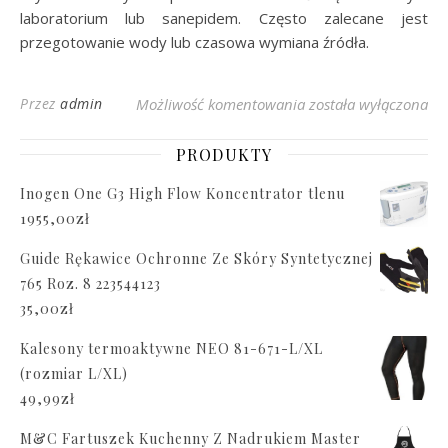
laboratorium lub sanepidem. Często zalecane jest
przegotowanie wody lub czasowa wymiana źródła.
Ile kosztuje badanie
Przez
admin
Możliwość komentowania
została wyłączona
PRODUKTY
Inogen One G3 High Flow Koncentrator tlenu
1955,00
zł
Guide Rękawice Ochronne Ze Skóry Syntetycznej
765 Roz. 8 223544123
35,00
zł
Kalesony termoaktywne NEO 81-671-L/XL
(rozmiar L/XL)
49,99
zł
M&C Fartuszek Kuchenny Z Nadrukiem Master