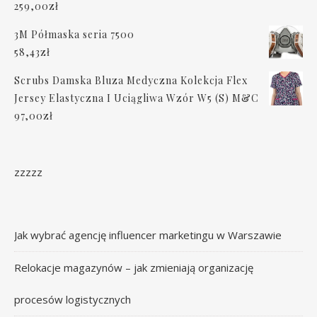
259,00
zł
3M Półmaska seria 7500
58,43
zł
Scrubs Damska Bluza Medyczna Kolekcja Flex
Jersey Elastyczna I Uciągliwa Wzór W5 (S) M&C
97,00
zł
zzzzz
Jak wybrać agencję influencer marketingu w Warszawie
Relokacje magazynów – jak zmieniają organizację
procesów logistycznych