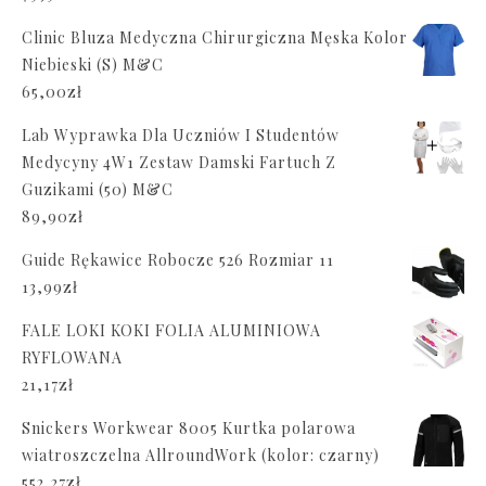
Clinic Bluza Medyczna Chirurgiczna Męska Kolor
Niebieski (S) M&C
65,00
zł
Lab Wyprawka Dla Uczniów I Studentów
Medycyny 4W1 Zestaw Damski Fartuch Z
Guzikami (50) M&C
89,90
zł
Guide Rękawice Robocze 526 Rozmiar 11
13,99
zł
FALE LOKI KOKI FOLIA ALUMINIOWA
RYFLOWANA
21,17
zł
Snickers Workwear 8005 Kurtka polarowa
wiatroszczelna AllroundWork (kolor: czarny)
552,27
zł