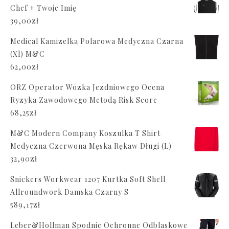
Chef + Twoje Imię
39,00
zł
Medical Kamizelka Polarowa Medyczna Czarna
(Xl) M&C
62,00
zł
ORZ Operator Wózka Jezdniowego Ocena
Ryzyka Zawodowego Metodą Risk Score
68,25
zł
M&C Modern Company Koszulka T Shirt
Medyczna Czerwona Męska Rękaw Długi (L)
32,90
zł
Snickers Workwear 1207 Kurtka Soft Shell
Allroundwork Damska Czarny S
589,17
zł
Leber&Hollman Spodnie Ochronne Odblaskowe