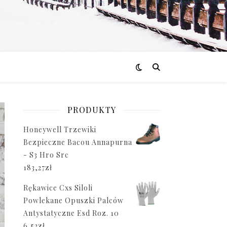
PRODUKTY
Honeywell Trzewiki
Bezpieczne Bacou Annapurna
- S3 Hro Src
183,27
zł
Rękawice Cxs Siloli
Powlekane Opuszki Palców
Antystatyczne Esd Roz. 10
6,52
zł