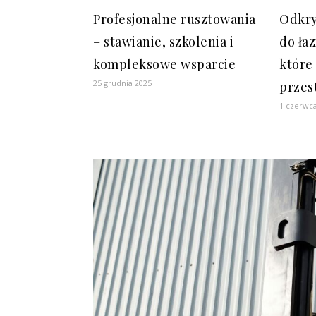
Profesjonalne rusztowania
Odkry
– stawianie, szkolenia i
do łaz
kompleksowe wsparcie
które
25 grudnia 2025
przes
1 czerwc