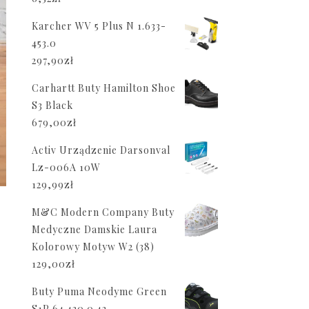
Karcher WV 5 Plus N 1.633-
453.0
297,90
zł
Carhartt Buty Hamilton Shoe
S3 Black
679,00
zł
Activ Urządzenie Darsonval
Lz-006A 10W
129,99
zł
M&C Modern Company Buty
Medyczne Damskie Laura
Kolorowy Motyw W2 (38)
129,00
zł
Buty Puma Neodyme Green
S1P 64.430.0 42