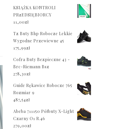
KSIĄŻKA KONTROLI
PRzEDSIĘBIORCY
11,00
zł
Tz Buty Bhp Robocze Lekkie
Wygodne Przewiewne 45
175,99
zł
Cofra Buty Bezpieczne 43 -
Brc-Riemann Bsz
278,30
zł
Guide Rękawice Robocze 765
Rozmiar 9
487,54
zł
Abeba 711150 Półbuty X-Light
Czarny O1 R.46
279,00
zł