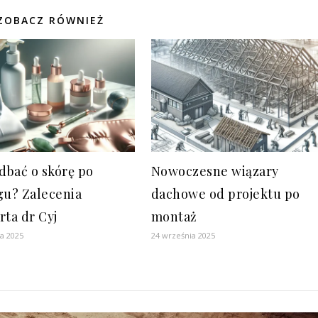
ZOBACZ RÓWNIEŻ
adbać o skórę po
Nowoczesne wiązary
gu? Zalecenia
dachowe od projektu po
rta dr Cyj
montaż
ia 2025
24 września 2025