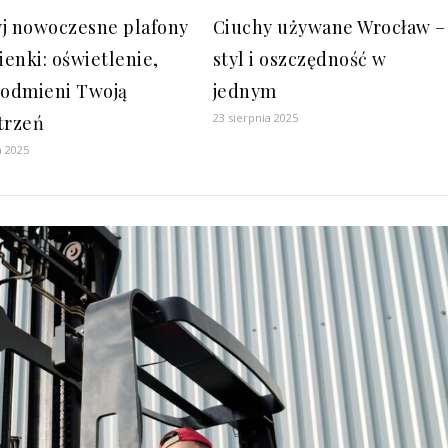
j nowoczesne plafony
Ciuchy używane Wrocław –
ienki: oświetlenie,
styl i oszczędność w
 odmieni Twoją
jednym
23 sierpnia 2025
trzeń
a 2025