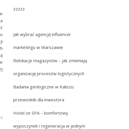
zzzzz
ie
wa
st
lu
Jak wybrać agencję influencer
ji
marketingu w Warszawie
ch
ią
Relokacje magazynów – jak zmieniają
ie
ej
organizację procesów logistycznych
Badania geologiczne w Kaliszu:
przewodnik dla inwestora
Hotel ze SPA – komfortowy
nów – jak zmieniają organizację procesów logistycznych
na
wypoczynek i regeneracja w jednym