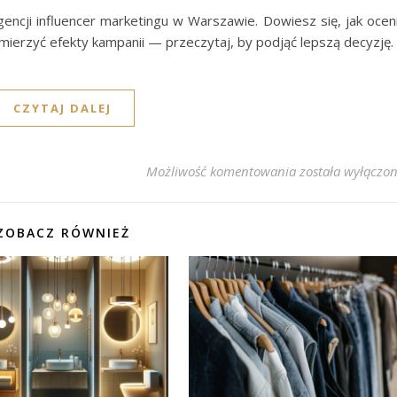
ncji influencer marketingu w Warszawie. Dowiesz się, jak ocen
 mierzyć efekty kampanii — przeczytaj, by podjąć lepszą decyzję.
CZYTAJ DALEJ
Jak wybrać agen
Możliwość komentowania
została wyłączo
ZOBACZ RÓWNIEŻ