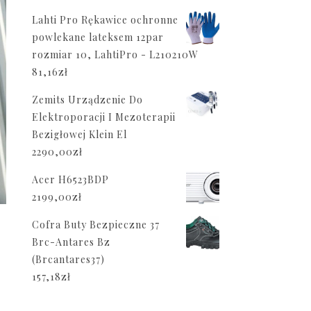
Lahti Pro Rękawice ochronne
powlekane lateksem 12par
rozmiar 10, LahtiPro - L210210W
81,16
zł
Zemits Urządzenie Do
Elektroporacji I Mezoterapii
Bezigłowej Klein El
2290,00
zł
Acer H6523BDP
2199,00
zł
Cofra Buty Bezpieczne 37
Brc-Antares Bz
(Brcantares37)
157,18
zł