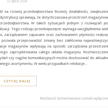
13 lipca 2026
 na rozwój przedsiębiorstwa Rozwój działalności, zwiększen
 dystrybucji sprawiają, że dotychczasowa przestrzeń magazyno
rzedsiębiorstwa. W takich sytuacjach jednym z rozwiązań je
lizacji. Tego rodzaju przedsięwzięcie wymaga uwzględnienia wie
ki, zarządzaniem zapasami oraz zachowaniem płynności realizac
pozwala przeprowadzić zmiany bez zakłócenia najważniejszy
kacje magazynów wpływają na sposób zarządzania przestrzen
wnego zaprojektowania całego układu magazynu. Rozmieszczen
i wydań czy ciągów komunikacyjnych można dostosować do aktualn
ywanego asortymentu. W wielu przypadkach relokacje…
CZYTAJ DALEJ
Relokacje magazy
Możliwość komentowania
została wyłączo