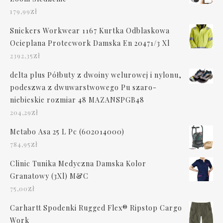
zł
179,99
Snickers Workwear 1167 Kurtka Odblaskowa
Ocieplana Protecwork Damska En 20471/3 Xl
zł
2392,35
delta plus Półbuty z dwoiny welurowej i nylonu,
podeszwa z dwuwarstwowego Pu szaro-
niebieskie rozmiar 48 MAZANSPGB48
zł
204,29
Metabo Asa 25 L Pc (602014000)
zł
784,95
Clinic Tunika Medyczna Damska Kolor
Granatowy (3Xl) M&C
zł
75,00
Carhartt Spodenki Rugged Flex® Ripstop Cargo
Work