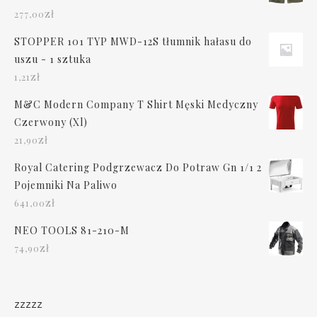
zł
277,00
STOPPER 101 TYP MWD-12S tłumnik hałasu do
uszu - 1 sztuka
zł
1,21
M&C Modern Company T Shirt Męski Medyczny
Czerwony (Xl)
zł
21,90
Royal Catering Podgrzewacz Do Potraw Gn 1/1 2
Pojemniki Na Paliwo
zł
641,00
NEO TOOLS 81-210-M
zł
74,90
zzzzz