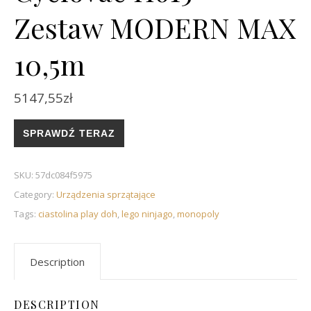
Zestaw MODERN MAX
10,5m
5147,55
zł
SPRAWDŹ TERAZ
SKU:
57dc084f5975
Category:
Urządzenia sprzątające
Tags:
ciastolina play doh
,
lego ninjago
,
monopoly
Description
DESCRIPTION