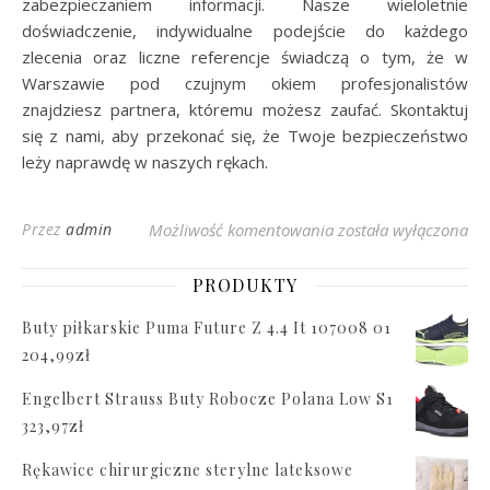
zabezpieczaniem informacji. Nasze wieloletnie
doświadczenie, indywidualne podejście do każdego
zlecenia oraz liczne referencje świadczą o tym, że w
Warszawie pod czujnym okiem profesjonalistów
znajdziesz partnera, któremu możesz zaufać. Skontaktuj
się z nami, aby przekonać się, że Twoje bezpieczeństwo
leży naprawdę w naszych rękach.
Profesjonalne usługi
Przez
admin
Możliwość komentowania
została wyłączona
PRODUKTY
Buty piłkarskie Puma Future Z 4.4 It 107008 01
204,99
zł
Engelbert Strauss Buty Robocze Polana Low S1
323,97
zł
Rękawice chirurgiczne sterylne lateksowe