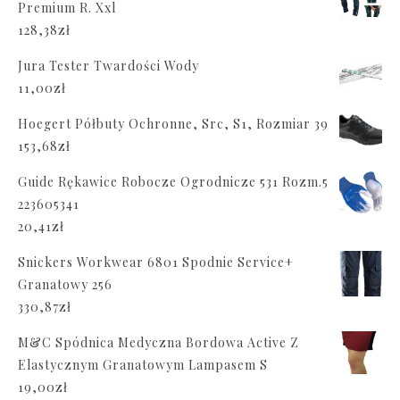
Premium R. Xxl
128,38
zł
Jura Tester Twardości Wody
11,00
zł
Hoegert Półbuty Ochronne, Src, S1, Rozmiar 39
153,68
zł
Guide Rękawice Robocze Ogrodnicze 531 Rozm.5
223605341
20,41
zł
Snickers Workwear 6801 Spodnie Service+
Granatowy 256
330,87
zł
M&C Spódnica Medyczna Bordowa Active Z
Elastycznym Granatowym Lampasem S
19,00
zł