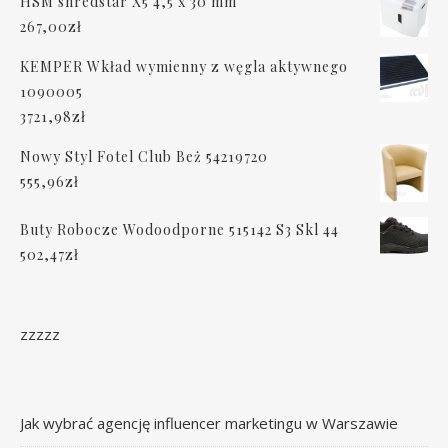
HSM shredstar X5 4,5 x 30 mm
267,00
zł
KEMPER Wkład wymienny z węgla aktywnego
1090005
3721,98
zł
Nowy Styl Fotel Club Beż 54219720
555,96
zł
Buty Robocze Wodoodporne 515142 S3 Skl 44
502,47
zł
zzzzz
Jak wybrać agencję influencer marketingu w Warszawie