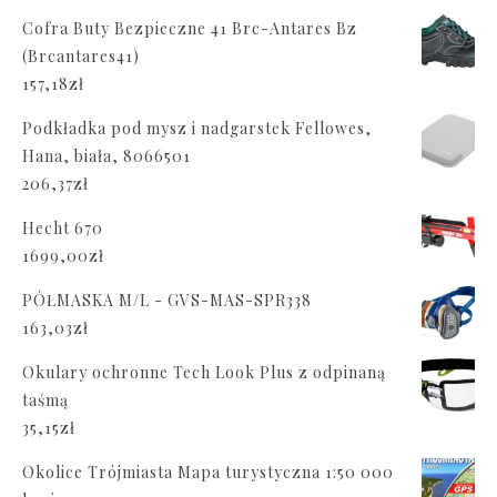
Cofra Buty Bezpieczne 41 Brc-Antares Bz
(Brcantares41)
157,18
zł
Podkładka pod mysz i nadgarstek Fellowes,
Hana, biała, 8066501
206,37
zł
Hecht 670
1699,00
zł
PÓŁMASKA M/L - GVS-MAS-SPR338
163,03
zł
Okulary ochronne Tech Look Plus z odpinaną
taśmą
35,15
zł
Okolice Trójmiasta Mapa turystyczna 1:50 000