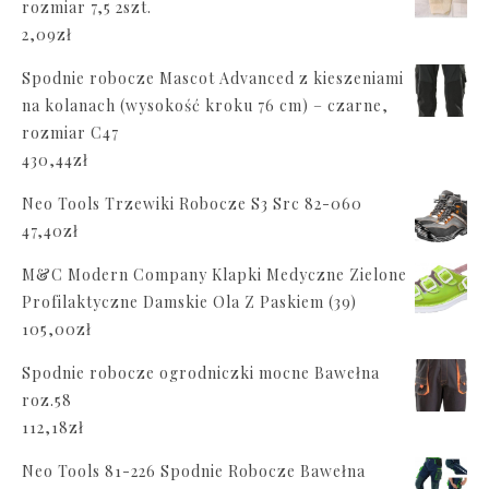
rozmiar 7,5 2szt.
2,09
zł
Spodnie robocze Mascot Advanced z kieszeniami
na kolanach (wysokość kroku 76 cm) – czarne,
rozmiar C47
430,44
zł
Neo Tools Trzewiki Robocze S3 Src 82-060
47,40
zł
M&C Modern Company Klapki Medyczne Zielone
Profilaktyczne Damskie Ola Z Paskiem (39)
105,00
zł
Spodnie robocze ogrodniczki mocne Bawełna
roz.58
112,18
zł
Neo Tools 81-226 Spodnie Robocze Bawełna