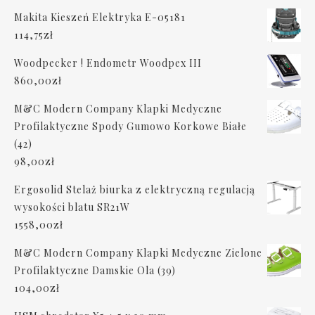
Makita Kieszeń Elektryka E-05181
114,75
zł
Woodpecker ! Endometr Woodpex III
860,00
zł
M&C Modern Company Klapki Medyczne
Profilaktyczne Spody Gumowo Korkowe Białe
(42)
98,00
zł
Ergosolid Stelaż biurka z elektryczną regulacją
wysokości blatu SR21W
1558,00
zł
M&C Modern Company Klapki Medyczne Zielone
Profilaktyczne Damskie Ola (39)
104,00
zł