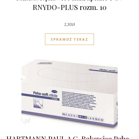
RNYDO-PLUS rozm. 10
2,30
zł
SPRAWDŹ TERAZ
HARTMANN PAUL A.G. Rękawice Peha-