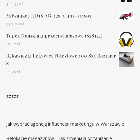
zł
441,57
Milwaukee HD18 AG-125-0 4933441502
zł
750,00
Topex Nauszniki przeciwhałasowe (82S122)
zł
15,42
Rękawiczki Rękawice Nitrylowe 100 Szt Rozmiar
S
zł
17,95
zzzzz
Jak wybrać agencję influencer marketingu w Warszawie
Relokacje magazynów – jak zmieniają organizację