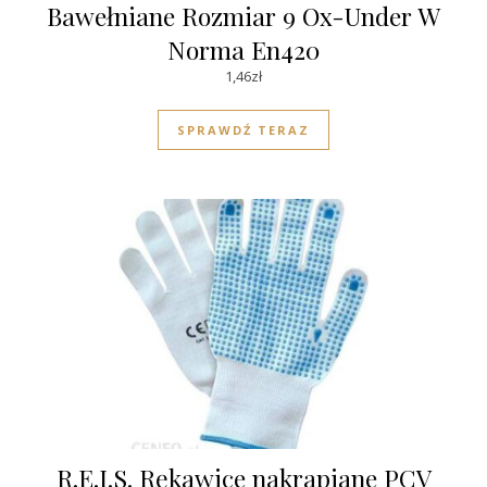
Bawełniane Rozmiar 9 Ox-Under W
Norma En420
1,46
zł
SPRAWDŹ TERAZ
R.E.I.S. Rękawice nakrapiane PCV