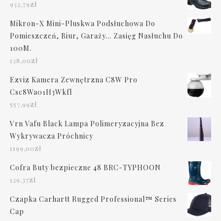
zł
932,79
Mikron-X Mini-Pluskwa Podsłuchowa Do
Pomieszczeń, Biur, Garaży... Zasięg Nasłuchu Do
100M.
zł
138,00
Ezviz Kamera Zewnętrzna C8W Pro
Csc8Wa01H3Wkfl
zł
557,99
Vrn Vafu Black Lampa Polimeryzacyjna Bez
Wykrywacza Próchnicy
zł
1199,00
Cofra Buty bezpieczne 48 BRC-TYPHOON
zł
129,37
Czapka Carhartt Rugged Professional™ Series
Cap