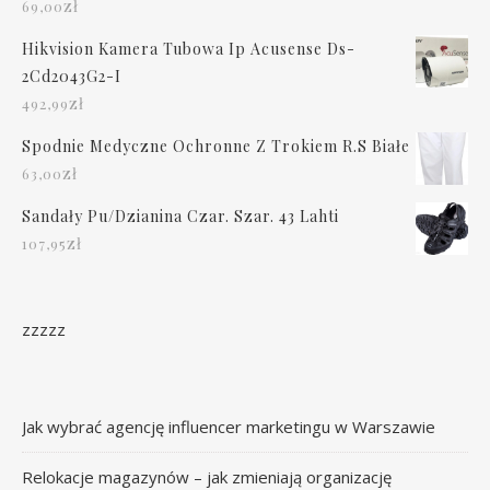
zł
69,00
Hikvision Kamera Tubowa Ip Acusense Ds-
2Cd2043G2-I
zł
492,99
Spodnie Medyczne Ochronne Z Trokiem R.S Białe
zł
63,00
Sandały Pu/Dzianina Czar. Szar. 43 Lahti
zł
107,95
zzzzz
Jak wybrać agencję influencer marketingu w Warszawie
Relokacje magazynów – jak zmieniają organizację