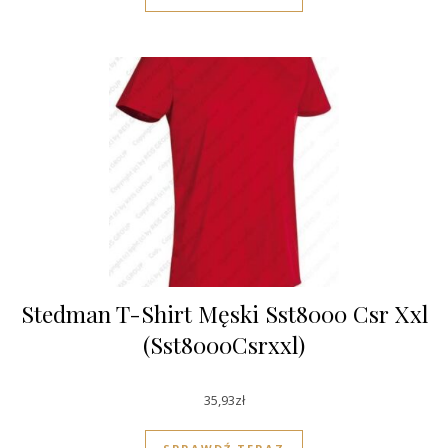
Stedman T-Shirt Męski Sst8000 Csr Xxl
(Sst8000Csrxxl)
35,93
zł