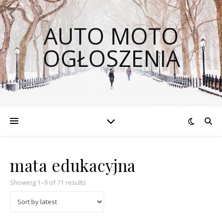
AUTO MOTO
OGŁOSZENIA
mata edukacyjna
Showing 1–9 of 71 results