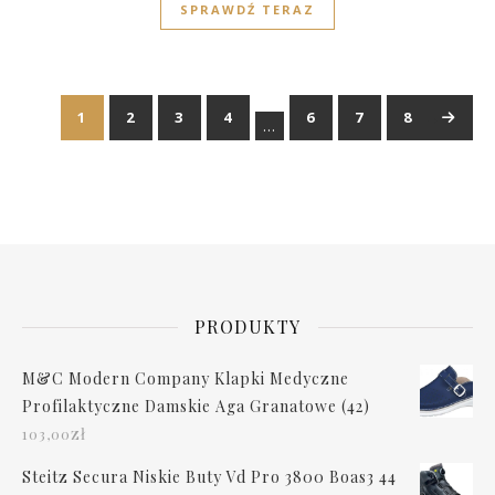
SPRAWDŹ TERAZ
1
2
3
4
6
7
8
→
…
PRODUKTY
M&C Modern Company Klapki Medyczne
Profilaktyczne Damskie Aga Granatowe (42)
zł
103,00
Steitz Secura Niskie Buty Vd Pro 3800 Boas3 44