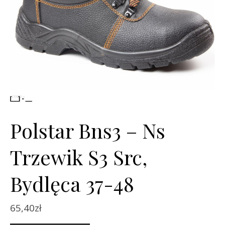
Polstar Bns3 – Ns
Trzewik S3 Src,
Bydlęca 37-48
65,40
zł