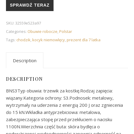
SPRAWDŹ TERAZ
SKU:
32559e523a97
Categories:
Obuwie robocze
,
Polstar
Tags:
chodzik
,
kocyk niemowlęcy
,
prezent dla 7 latka
Description
DESCRIPTION
BNS3Typ obuwia: trzewik za kostkę.Rodzaj zapięcia:
wiązany.Kategoria ochrony: S3.Podnosek: metalowy,
wytrzymały na uderzenia z energią 200 J oraz zgniecenia
do 15 kN.Wkładka antyprzebiciowa: metalowa,
zabezpieczająca stopę przed przekłuciem o nacisku
1100N.Wierzchnia część buta: skóra bydlęca o
podwyższonej wodoodporności zapewnia odporność na