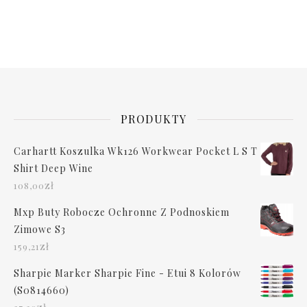
PRODUKTY
Carhartt Koszulka Wk126 Workwear Pocket L S T
Shirt Deep Wine
zł
108,00
Mxp Buty Robocze Ochronne Z Podnoskiem
Zimowe S3
zł
159,21
Sharpie Marker Sharpie Fine - Etui 8 Kolorów
(S0814660)