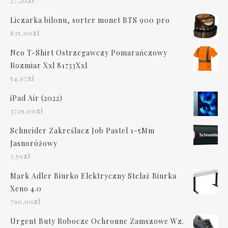
zł
27,20
Liczarka bilonu, sorter monet BTS 900 pro
zł
835,00
Neo T-Shirt Ostrzegawczy Pomarańczowy
Rozmiar Xxl 81733Xxl
zł
54,97
iPad Air (2022)
zł
3729,00
Schneider Zakreślacz Job Pastel 1-5Mm
Jasnoróżowy
zł
3,59
Mark Adler Biurko Elektryczny Stelaż Biurka
Xeno 4.0
zł
790,00
Urgent Buty Robocze Ochronne Zamszowe Wz.