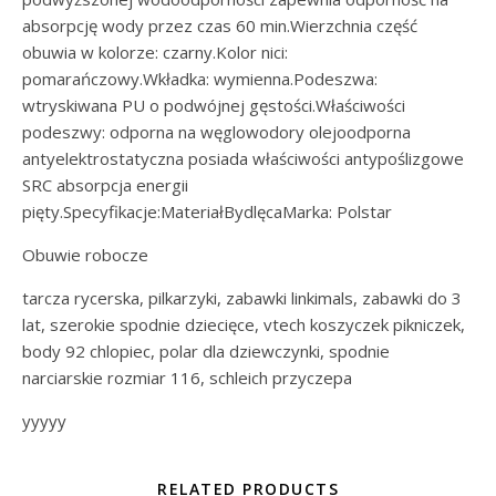
absorpcję wody przez czas 60 min.Wierzchnia część
obuwia w kolorze: czarny.Kolor nici:
pomarańczowy.Wkładka: wymienna.Podeszwa:
wtryskiwana PU o podwójnej gęstości.Właściwości
podeszwy: odporna na węglowodory olejoodporna
antyelektrostatyczna posiada właściwości antypoślizgowe
SRC absorpcja energii
pięty.Specyfikacje:MateriałBydlęcaMarka: Polstar
Obuwie robocze
tarcza rycerska, pilkarzyki, zabawki linkimals, zabawki do 3
lat, szerokie spodnie dziecięce, vtech koszyczek pikniczek,
body 92 chlopiec, polar dla dziewczynki, spodnie
narciarskie rozmiar 116, schleich przyczepa
yyyyy
RELATED PRODUCTS