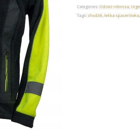
Categories:
Odzież robocza
,
Urge
Tags:
chodzik
,
lekka spacerówka