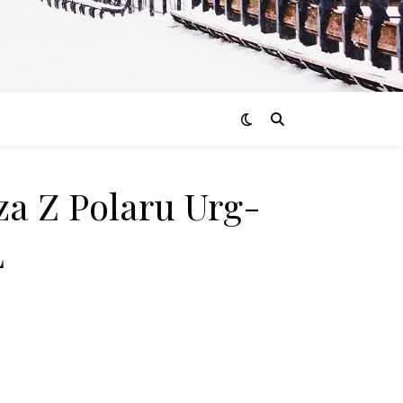
za Z Polaru Urg-
L