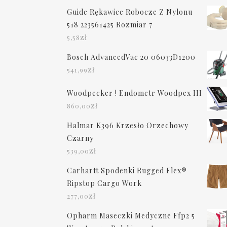
Guide Rękawice Robocze Z Nylonu
518 223561425 Rozmiar 7
zł
5,58
Bosch AdvancedVac 20 06033D1200
zł
541,99
Woodpecker ! Endometr Woodpex III
zł
860,00
Halmar K396 Krzesło Orzechowy
Czarny
zł
539,00
Carhartt Spodenki Rugged Flex®
Ripstop Cargo Work
zł
277,00
Opharm Maseczki Medyczne Ffp2 5