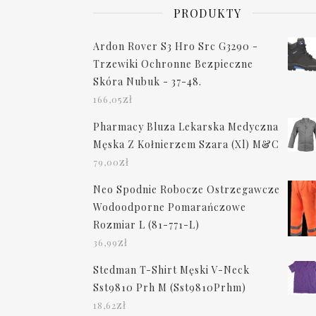
PRODUKTY
Ardon Rover S3 Hro Src G3290 -
Trzewiki Ochronne Bezpieczne
Skóra Nubuk - 37-48.
zł
166,05
Pharmacy Bluza Lekarska Medyczna
Męska Z Kołnierzem Szara (Xl) M&C
zł
79,00
Neo Spodnie Robocze Ostrzegawcze
Wodoodporne Pomarańczowe
Rozmiar L (81-771-L)
zł
36,99
Stedman T-Shirt Męski V-Neck
Sst9810 Prh M (Sst9810Prhm)
zł
18,62