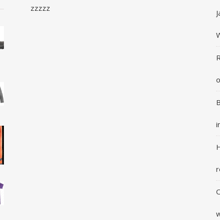
zzzzz
J
R
o
B
i
H
r
O
w