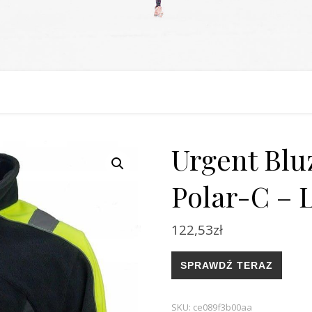
Urgent Blu
Polar-C – 
122,53
zł
SPRAWDŹ TERAZ
SKU:
ce089f3b00aa