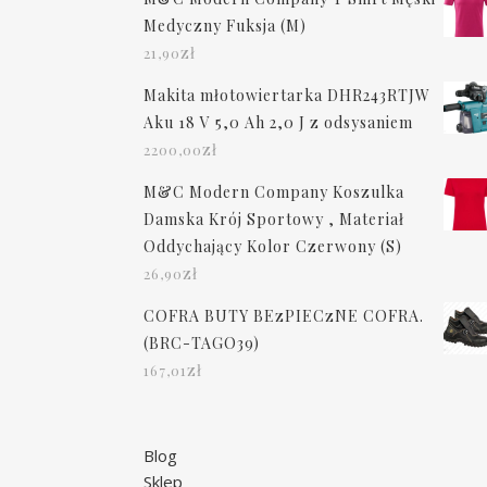
Medyczny Fuksja (M)
zł
21,90
Makita młotowiertarka DHR243RTJW
Aku 18 V 5,0 Ah 2,0 J z odsysaniem
zł
2200,00
M&C Modern Company Koszulka
Damska Krój Sportowy , Materiał
Oddychający Kolor Czerwony (S)
zł
26,90
COFRA BUTY BEzPIECzNE COFRA.
(BRC-TAGO39)
zł
167,01
Blog
Sklep