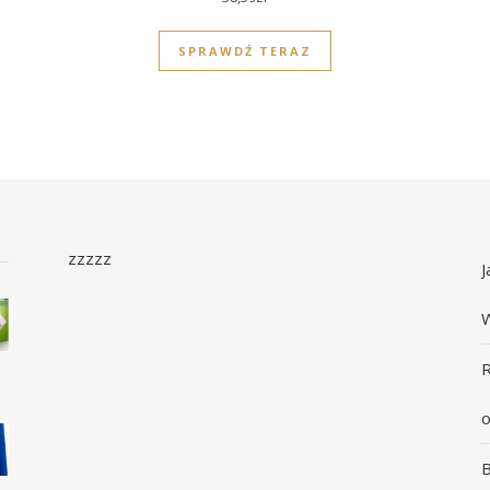
SPRAWDŹ TERAZ
zzzzz
J
R
o
B