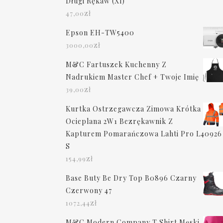
Długi Rękaw (Xl)
zł
47,00
Epson EH-TW5400
zł
3000,00
M&C Fartuszek Kuchenny Z
Nadrukiem Master Chef + Twoje Imię
zł
39,00
Kurtka Ostrzegawcza Zimowa Krótka
Ocieplana 2W1 Bezrękawnik Z
Kapturem Pomarańczowa Lahti Pro L40926
S
zł
154,99
Base Buty Be Dry Top B0896 Czarny
Czerwony 47
zł
1072,44
M&C Modern Company T Shirt Męski