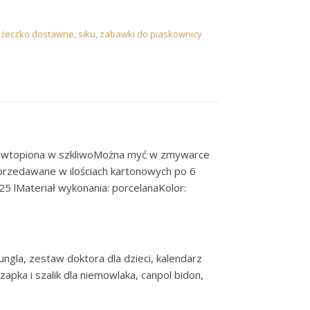
óżeczko dostawne
,
siku
,
zabawki do piaskownicy
ja wtopiona w szkliwoMożna myć w zmywarce
przedawane w ilościach kartonowych po 6
lMateriał wykonania: porcelanaKolor:
ungla, zestaw doktora dla dzieci, kalendarz
zapka i szalik dla niemowlaka, canpol bidon,