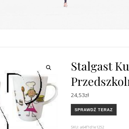
Stalgast Ku
Przedszkol
24,53
zł
SPRAWDŹ TERAZ
SKU:
a64f1d1e1252