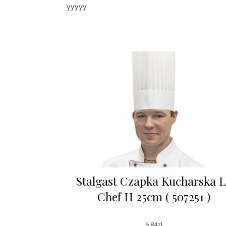
yyyyy
Stalgast Czapka Kucharska 
Chef H 25cm ( 507251 )
6,84
zł