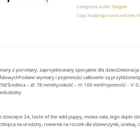
Categories:
Kubki
,
Stalgast
Tags:
hulajnoga scoot and ride
,
ł
ny z porcelany, zaprojektowany specjalnie dla dzieciDekorac
falowychPodane wymiary i pojemności całkowite są przybliżoneS
Średnica – Ø: 78 mmWysokość – H: 100 mmPojemność – V: 0.25 
zedszkolny
e dziecięce 24, taste of the wild puppy, mowa ciala, lego duplo dz
chłopca na urodziny, rowerek na roczek dla dziewczynki, uciekaj, c