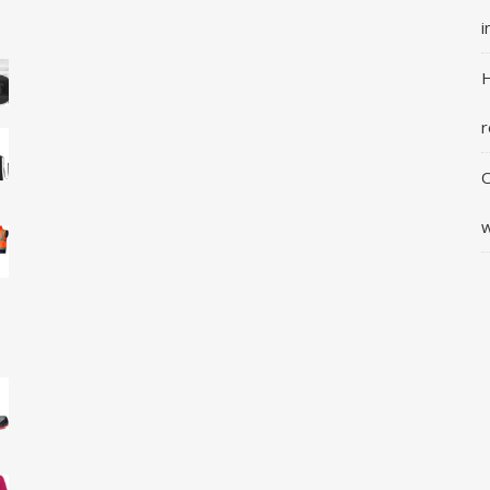
i
H
r
O
w