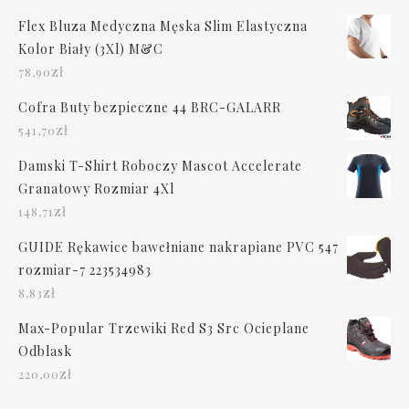
Flex Bluza Medyczna Męska Slim Elastyczna
Kolor Biały (3Xl) M&C
zł
78,90
Cofra Buty bezpieczne 44 BRC-GALARR
zł
541,70
Damski T-Shirt Roboczy Mascot Accelerate
Granatowy Rozmiar 4Xl
zł
148,71
GUIDE Rękawice bawełniane nakrapiane PVC 547
rozmiar-7 223534983
zł
8,83
Max-Popular Trzewiki Red S3 Src Ocieplane
Odblask
zł
220,00