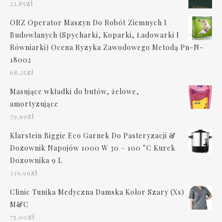
zł
22,85
ORZ Operator Maszyn Do Robót Ziemnych I
Budowlanych (Spycharki, Koparki, Ładowarki I
Równiarki) Ocena Ryzyka Zawodowego Metodą Pn-N-
18002
zł
68,25
Masujące wkładki do butów, żelowe,
amortyzujące
zł
79,99
Klarstein Biggie Eco Garnek Do Pasteryzacji &
Dozownik Napojów 1000 W 30 – 100 °C Kurek
Dozownika 9 L
zł
339,99
Clinic Tunika Medyczna Damska Kolor Szary (Xs)
M&C
zł
75,00