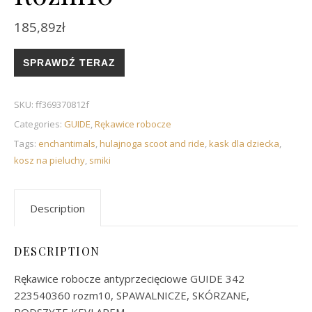
185,89
zł
SPRAWDŹ TERAZ
SKU:
ff369370812f
Categories:
GUIDE
,
Rękawice robocze
Tags:
enchantimals
,
hulajnoga scoot and ride
,
kask dla dziecka
,
kosz na pieluchy
,
smiki
Description
DESCRIPTION
Rękawice robocze antyprzecięciowe GUIDE 342
223540360 rozm10, SPAWALNICZE, SKÓRZANE,