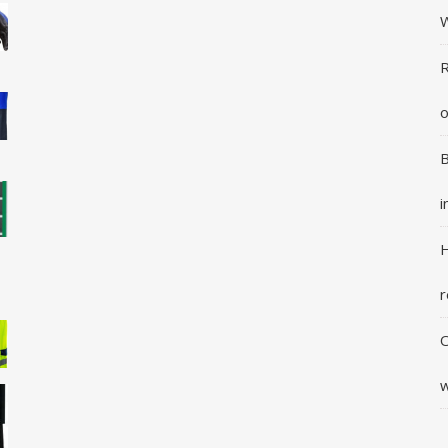
R
o
B
i
H
r
O
w