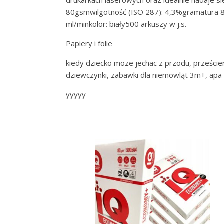
drukarkach laserowych oraz idealnie nadaje
80gsmwilgotność (ISO 287): 4,3%gramatura 8
ml/minkolor: biały500 arkuszy w j.s.
Papiery i folie
kiedy dziecko moze jechac z przodu, prześciera
dziewczynki, zabawki dla niemowląt 3m+, apa ca
yyyyy