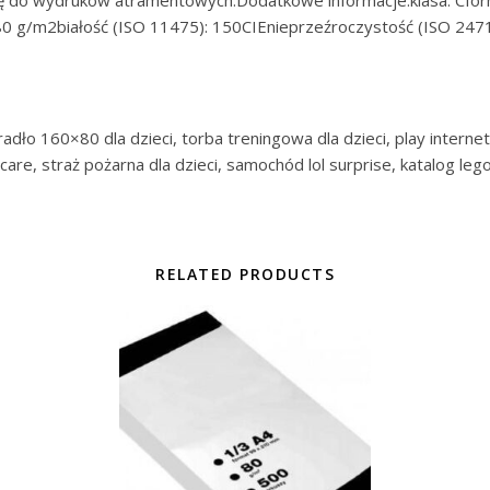
 się do wydruków atramentowych.Dodatkowe informacje:klasa: Cf
0 g/m2białość (ISO 11475): 150CIEnieprzeźroczystość (ISO 2471
dło 160×80 dla dzieci, torba treningowa dla dzieci, play internet
re, straż pożarna dla dzieci, samochód lol surprise, katalog lego
RELATED PRODUCTS