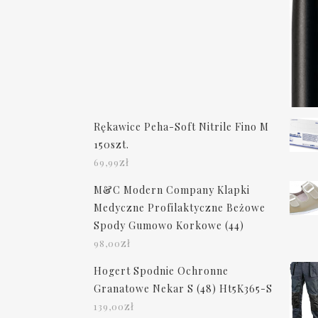
Rękawice Peha-Soft Nitrile Fino M
150szt.
zł
69,99
M&C Modern Company Klapki
Medyczne Profilaktyczne Beżowe
Spody Gumowo Korkowe (44)
zł
98,00
Hogert Spodnie Ochronne
Granatowe Nekar S (48) Ht5K365-S
zł
139,00