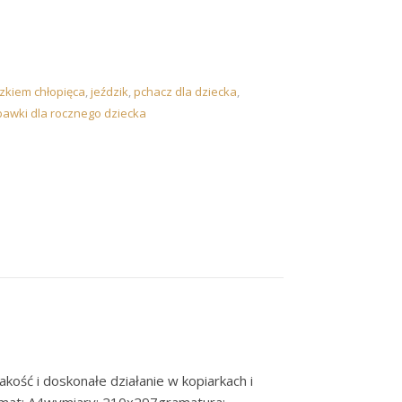
zkiem chłopięca
,
jeździk
,
pchacz dla dziecka
,
awki dla rocznego dziecka
ość i doskonałe działanie w kopiarkach i