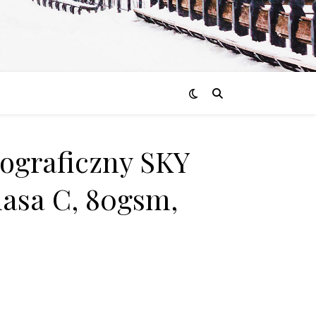
rograficzny SKY
lasa C, 80gsm,