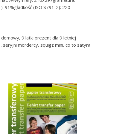
ormat: A4wymiary: 210x297gramatura:
): 91%gładkość (ISO 8791-2): 220
 domowy, 9 latki prezent dla 9 letniej
, seryjni mordercy, squigz mini, co to satyra