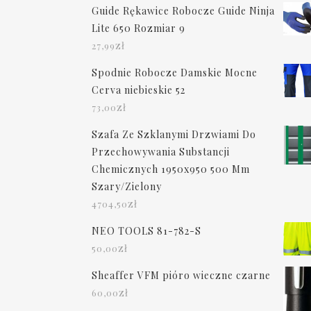
Guide Rękawice Robocze Guide Ninja
Lite 650 Rozmiar 9
zł
27,99
Spodnie Robocze Damskie Mocne
Cerva niebieskie 52
zł
73,00
Szafa Ze Szklanymi Drzwiami Do
Przechowywania Substancji
Chemicznych 1950x950 500 Mm
Szary/Zielony
zł
4704,50
NEO TOOLS 81-782-S
zł
50,00
Sheaffer VFM pióro wieczne czarne
zł
60,00