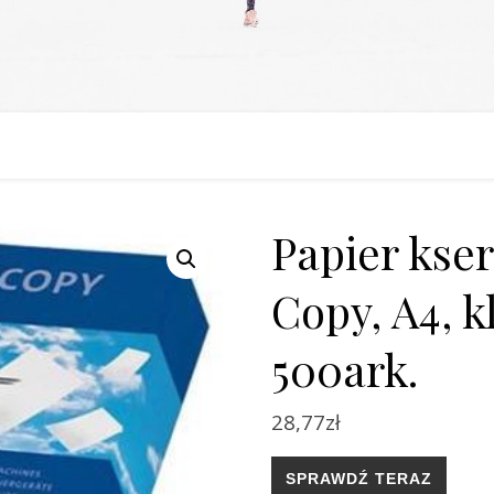
Papier kse
Copy, A4, k
500ark.
28,77
zł
SPRAWDŹ TERAZ