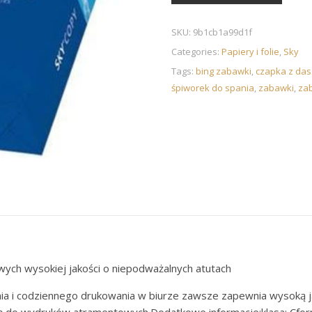
SKU:
9b1cb1a99d1f
Categories:
Papiery i folie
,
Sky
Tags:
bing zabawki
,
czapka z das
śpiworek do spania
,
zabawki
,
zab
wych wysokiej jakości o niepodważalnych atutach
a i codziennego drukowania w biurze zawsze zapewnia wysoką jak