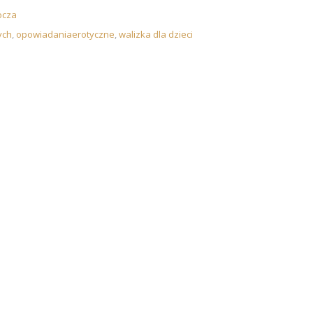
ocza
ych
,
opowiadaniaerotyczne
,
walizka dla dzieci