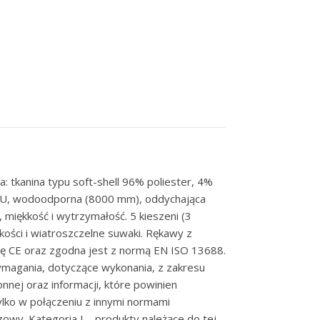
 tkanina typu soft-shell 96% poliester, 4%
TPU, wodoodporna (8000 mm), oddychająca
miękkość i wytrzymałość. 5 kieszeni (3
ości i wiatroszczelne suwaki. Rękawy z
cję CE oraz zgodna jest z normą EN ISO 13688.
ymagania, dotyczące wykonania, z zakresu
onnej oraz informacji, które powinien
lko w połączeniu z innymi normami
wy. Kategoria I – produkty należące do tej