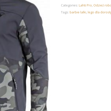
Categories:
Lahti Pro
,
Odzież rob
Tags:
barbie lalki
,
lego dla dorosł