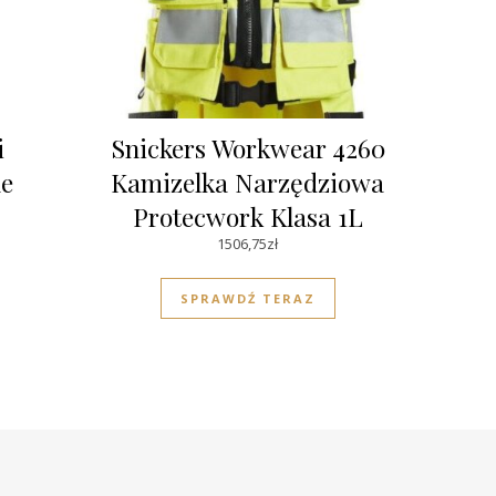
i
Snickers Workwear 4260
e
Kamizelka Narzędziowa
Protecwork Klasa 1L
1506,75
zł
SPRAWDŹ TERAZ