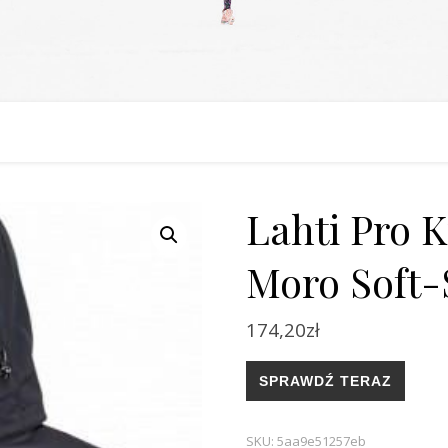
Lahti Pro 
Moro Soft-
174,20
zł
SPRAWDŹ TERAZ
SKU:
5aa9e51257eb