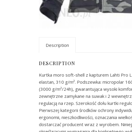
Description
DESCRIPTION
Kurtka moro soft-shell z kapturem Lahti Pro 
elastan, 310 g/m². Podszewka: micropolar 1
(3000 g/m²/24h), gwarantująca wysoki komfort
zewnętrzne zamykane na suwak i 2 wewnętrzne)
regulacją na rzep. Szerokość dołu kurtki reg
Pierwszej kategorii środków ochrony indywi
ergonomii, nieszkodliwości, oznaczania wielko
dostarczać producent wraz z wyrobem. Ninie
określającymi wymagania dla konkretnego wyk