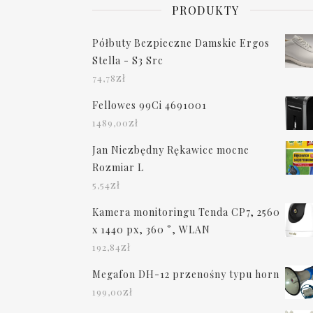
PRODUKTY
Półbuty Bezpieczne Damskie Ergos
Stella - S3 Src
zł
74,78
Fellowes 99Ci 4691001
zł
1489,00
Jan Niezbędny Rękawice mocne
Rozmiar L
zł
5,54
Kamera monitoringu Tenda CP7, 2560
x 1440 px, 360 °, WLAN
zł
192,84
Megafon DH-12 przenośny typu horn
zł
199,00