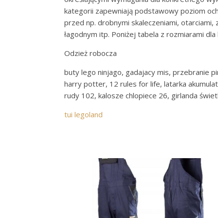
kategorii zapewniają podstawowy poziom ochr
przed np. drobnymi skaleczeniami, otarciami
łagodnym itp. Poniżej tabela z rozmiarami dl
Odzież robocza
buty lego ninjago, gadajacy mis, przebranie pir
harry potter, 12 rules for life, latarka akumu
rudy 102, kalosze chlopiece 26, girlanda świetl
tui legoland