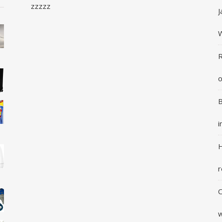
zzzzz
J
R
o
B
i
H
r
O
w