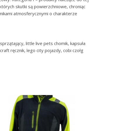
tórych skutki są powierzchniowe, chroniąc
nnikami atmosferycznymi o charakterze
przątający, little live pets chomik, kapsuła
aft ręcznik, lego city pojazdy, cobi czołg