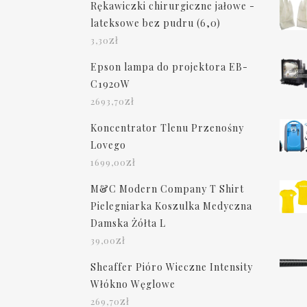
Rękawiczki chirurgiczne jałowe -
lateksowe bez pudru (6,0)
zł
3,30
Epson lampa do projektora EB-
C1920W
zł
2693,70
Koncentrator Tlenu Przenośny
Lovego
zł
1699,00
M&C Modern Company T Shirt
Pielegniarka Koszulka Medyczna
Damska Żółta L
zł
39,00
Sheaffer Pióro Wieczne Intensity
Włókno Węglowe
zł
269,70