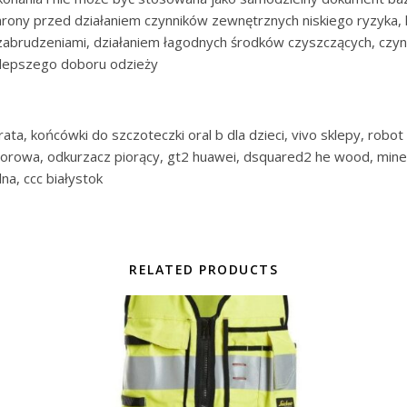
ony przed działaniem czynników zewnętrznych niskiego ryzyka, k
, zabrudzeniami, działaniem łagodnych środków czyszczących, czy
a lepszego doboru odzieży
ata, końcówki do szczoteczki oral b dla dzieci, vivo sklepy, robot s
latorowa, odkurzacz piorący, gt2 huawei, dsquared2 he wood, minecr
na, ccc białystok
RELATED PRODUCTS