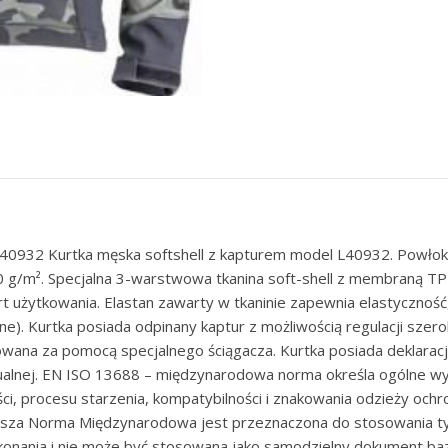
L40932 Kurtka męska softshell z kapturem model L40932. Powłoka:
60 g/m². Specjalna 3-warstwowa tkanina soft-shell z membraną 
 użytkowania. Elastan zawarty w tkaninie zapewnia elastyczność, 
. Kurtka posiada odpinany kaptur z możliwością regulacji szerok
ulowana za pomocą specjalnego ściągacza. Kurtka posiada deklara
dualnej. EN ISO 13688 – międzynarodowa norma określa ogólne w
ści, procesu starzenia, kompatybilności i znakowania odzieży ochr
jsza Norma Międzynarodowa jest przeznaczona do stosowania ty
onania i nie może być stosowana jako samodzielny dokument bazo