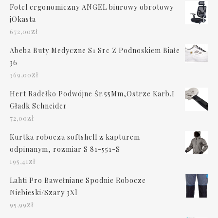
Fotel ergonomiczny ANGEL biurowy obrotowy
jOkasta
zł
672,00
Abeba Buty Medyczne S1 Src Z Podnoskiem Białe
36
zł
369,00
Hert Radełko Podwójne Śr.55Mm,Ostrze Karb.I
Gładk Schneider
zł
72,00
Kurtka robocza softshell z kapturem
odpinanym, rozmiar S 81-551-S
zł
195,41
Lahti Pro Bawełniane Spodnie Robocze
Niebieski/Szary 3Xl
zł
95,99