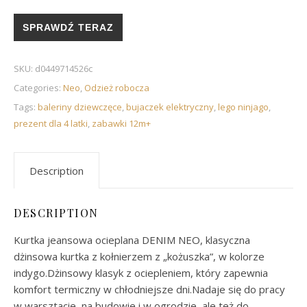
SPRAWDŹ TERAZ
SKU:
d0449714526c
Categories:
Neo
,
Odzież robocza
Tags:
baleriny dziewczęce
,
bujaczek elektryczny
,
lego ninjago
,
prezent dla 4 latki
,
zabawki 12m+
Description
DESCRIPTION
Kurtka jeansowa ocieplana DENIM NEO, klasyczna
dżinsowa kurtka z kołnierzem z „kożuszka”, w kolorze
indygo.Dżinsowy klasyk z ociepleniem, który zapewnia
komfort termiczny w chłodniejsze dni.Nadaje się do pracy
w warsztacie, na budowie i w ogrodzie, ale też do