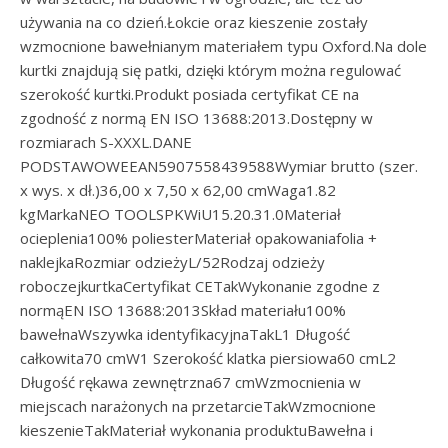
używania na co dzień.Łokcie oraz kieszenie zostały
wzmocnione bawełnianym materiałem typu Oxford.Na dole
kurtki znajdują się patki, dzięki którym można regulować
szerokość kurtki.Produkt posiada certyfikat CE na
zgodność z normą EN ISO 13688:2013.Dostępny w
rozmiarach S-XXXL.DANE
PODSTAWOWEEAN5907558439588Wymiar brutto (szer.
x wys. x dł.)36,00 x 7,50 x 62,00 cmWaga1.82
kgMarkaNEO TOOLSPKWiU15.20.31.0Materiał
ocieplenia100% poliesterMateriał opakowaniafolia +
naklejkaRozmiar odzieżyL/52Rodzaj odzieży
roboczejkurtkaCertyfikat CETakWykonanie zgodne z
normąEN ISO 13688:2013Skład materiału100%
bawełnaWszywka identyfikacyjnaTakL1 Długość
całkowita70 cmW1 Szerokość klatka piersiowa60 cmL2
Długość rękawa zewnętrzna67 cmWzmocnienia w
miejscach narażonych na przetarcieTakWzmocnione
kieszenieTakMateriał wykonania produktuBawełna i