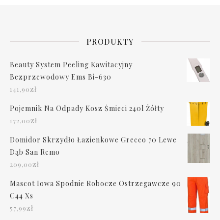
PRODUKTY
Beauty System Peeling Kawitacyjny
Bezprzewodowy Ems Bi-630
zł
141,90
Pojemnik Na Odpady Kosz Śmieci 240l Żółty
zł
172,00
Domidor Skrzydło Łazienkowe Grecco 70 Lewe
Dąb San Remo
zł
209,00
Mascot Iowa Spodnie Robocze Ostrzegawcze 90
C44 Xs
zł
57,99