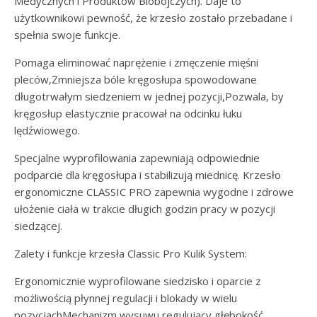
Medycznych i Produktów Biobójczych). Daje to
użytkownikowi pewność, że krzesło zostało przebadane i
spełnia swoje funkcje.
Pomaga eliminować naprężenie i zmęczenie mięśni
pleców,Zmniejsza bóle kręgosłupa spowodowane
długotrwałym siedzeniem w jednej pozycji,Pozwala, by
kręgosłup elastycznie pracował na odcinku łuku
lędźwiowego.
Specjalne wyprofilowania zapewniają odpowiednie
podparcie dla kręgosłupa i stabilizują miednicę. Krzesło
ergonomiczne CLASSIC PRO zapewnia wygodne i zdrowe
ułożenie ciała w trakcie długich godzin pracy w pozycji
siedzącej.
Zalety i funkcje krzesła Classic Pro Kulik System:
Ergonomicznie wyprofilowane siedzisko i oparcie z
możliwością płynnej regulacji i blokady w wielu
pozycjachMechanizm wysuwu regulujący głębokość