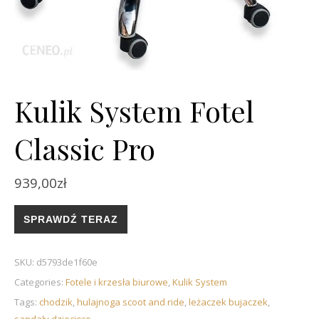
Kulik System Fotel
Classic Pro
939,00
zł
SPRAWDŹ TERAZ
SKU:
d5793de1f60e
Categories:
Fotele i krzesła biurowe
,
Kulik System
Tags:
chodzik
,
hulajnoga scoot and ride
,
leżaczek bujaczek
,
sandały dziecięce