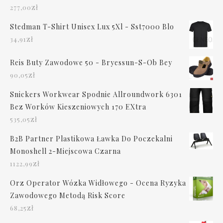
zł
277,00
Stedman T-Shirt Unisex Lux 5Xl - Sst7000 Blo
zł
34,91
Reis Buty Zawodowe 50 - Bryessun-S-Ob Bey
zł
90,05
Snickers Workwear Spodnie Allroundwork 6301
Bez Worków Kieszeniowych 170 EXtra
zł
535,05
B2B Partner Plastikowa Ławka Do Poczekalni
Monoshell 2-Miejscowa Czarna
zł
1122,99
Orz Operator Wózka Widłowego - Ocena Ryzyka
Zawodowego Metodą Risk Score
zł
68,25