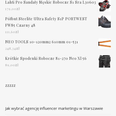
Lahti Pro Sandały Męskie Robocze S1 Sra L30603
zł
179,00
Półbut Steelite Ultra Safety S1P PORTWEST
FW85 Czarny 48
zł
111,60
NEO TOOLS 10-120mm2 610mm 01-531
zł
248,34
Krótkie Spodenki Robocze 81-270 Neo Xl 56
zł
89,00
zzzzz
Jak wybrać agencję influencer marketingu w Warszawie