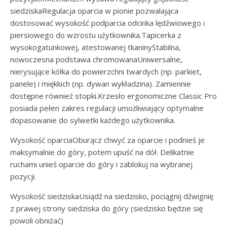
siedziskaRegulacja oparcia w pionie pozwalająca
dostosować wysokość podparcia odcinka lędźwiowego i
piersiowego do wzrostu użytkownika.Tapicerka z
wysokogatunkowej, atestowanej tkaninyStabilna,
nowoczesna podstawa chromowanaUniwersalne,
nierysujące kółka do powierzchni twardych (np. parkiet,
panele) i miękkich (np. dywan wykładzina). Zamiennie
dostępne również stopki.Krzesło ergonomiczne Classic Pro
posiada pełen zakres regulacji umożliwiający optymalne
dopasowanie do sylwetki każdego użytkownika.
Wysokość oparciaOburącz chwyć za oparcie i podnieś je
maksymalnie do góry, potem upuść na dół. Delikatnie
ruchami unieś oparcie do góry i zablokuj na wybranej
pozycji.
Wysokość siedziskaUsiądź na siedzisko, pociągnij dźwignię
z prawej strony siedziska do góry (siedzisko będzie się
powoli obniżać)