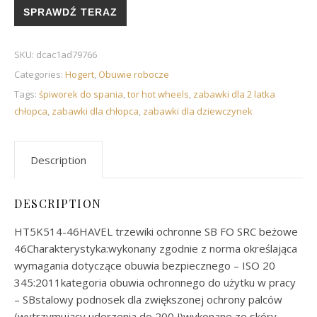
SPRAWDŹ TERAZ
SKU:
dcac1ad79766
Categories:
Hogert
,
Obuwie robocze
Tags:
śpiworek do spania
,
tor hot wheels
,
zabawki dla 2 latka
chłopca
,
zabawki dla chłopca
,
zabawki dla dziewczynek
Description
DESCRIPTION
HT5K514-46HAVEL trzewiki ochronne SB FO SRC beżowe
46Charakterystyka:wykonany zgodnie z norma określająca
wymagania dotyczące obuwia bezpiecznego – ISO 20
345:2011kategoria obuwia ochronnego do użytku w pracy
– SBstalowy podnosek dla zwiększonej ochrony palców
(wytrzymujący uderzenia do 200 J)wykonane ze skóry