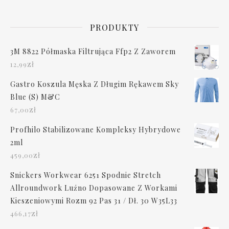
PRODUKTY
3M 8822 Półmaska Filtrująca Ffp2 Z Zaworem
zł
12,99
Gastro Koszula Męska Z Długim Rękawem Sky
Blue (S) M&C
zł
67,00
Profhilo Stabilizowane Kompleksy Hybrydowe
2ml
zł
459,00
Snickers Workwear 6251 Spodnie Stretch
Allroundwork Luźno Dopasowane Z Workami
Kieszeniowymi Rozm 92 Pas 31 / Dł. 30 W35L33
zł
466,17