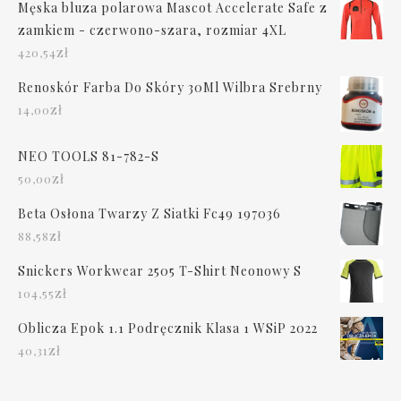
Męska bluza polarowa Mascot Accelerate Safe z
zamkiem - czerwono-szara, rozmiar 4XL
zł
420,54
Renoskór Farba Do Skóry 30Ml Wilbra Srebrny
zł
14,00
NEO TOOLS 81-782-S
zł
50,00
Beta Osłona Twarzy Z Siatki Fc49 197036
zł
88,58
Snickers Workwear 2505 T-Shirt Neonowy S
zł
104,55
Oblicza Epok 1.1 Podręcznik Klasa 1 WSiP 2022
zł
40,31