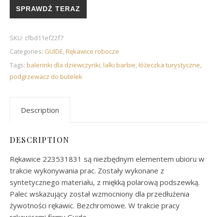
SPRAWDŹ TERAZ
SKU:
cfbd11ef22f7
Categories:
GUIDE
,
Rękawice robocze
Tags:
balerinki dla dziewczynki
,
lalki barbie
,
łóżeczka turystyczne
,
podgrzewacz do butelek
Description
DESCRIPTION
Rękawice 223531831 są niezbędnym elementem ubioru w
trakcie wykonywania prac. Zostały wykonane z
syntetycznego materiału, z miękką polarową podszewką.
Palec wskazujący został wzmocniony dla przedłużenia
żywotności rękawic. Bezchromowe. W trakcie pracy
rękawicami firmy Guide