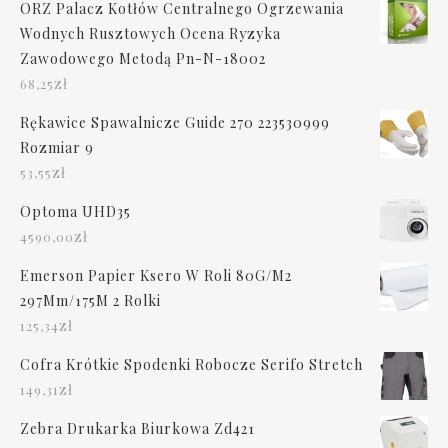
ORZ Palacz Kotłów Centralnego Ogrzewania
Wodnych Rusztowych Ocena Ryzyka
Zawodowego Metodą Pn-N-18002
zł
68,25
Rękawice Spawalnicze Guide 270 223530999
Rozmiar 9
zł
53,55
Optoma UHD35
zł
4590,00
Emerson Papier Ksero W Roli 80G/M2
297Mm/175M 2 Rolki
zł
125,34
Cofra Krótkie Spodenki Robocze Serifo Stretch
zł
149,31
Zebra Drukarka Biurkowa Zd421