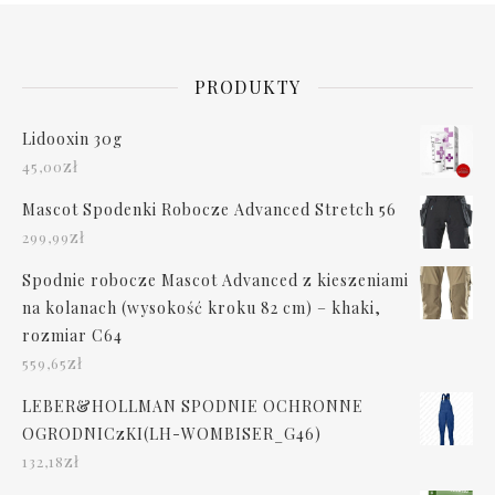
PRODUKTY
Lidooxin 30g
zł
45,00
Mascot Spodenki Robocze Advanced Stretch 56
zł
299,99
Spodnie robocze Mascot Advanced z kieszeniami
na kolanach (wysokość kroku 82 cm) – khaki,
rozmiar C64
zł
559,65
LEBER&HOLLMAN SPODNIE OCHRONNE
OGRODNICzKI(LH-WOMBISER_G46)
zł
132,18