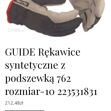
GUIDE Rękawice
syntetyczne z
podszewką 762
rozmiar-10 223531831
212,48
zł