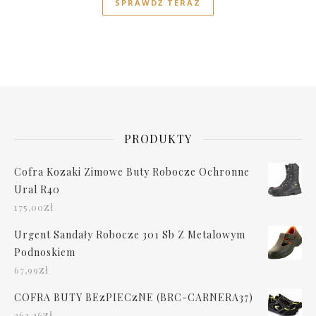
SPRAWDŹ TERAZ
PRODUKTY
Cofra Kozaki Zimowe Buty Robocze Ochronne
Ural R40
zł
175,00
Urgent Sandały Robocze 301 Sb Z Metalowym
Podnoskiem
zł
67,99
COFRA BUTY BEzPIECzNE (BRC-CARNERA37)
zł
262,26