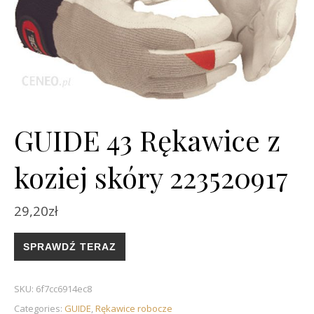
GUIDE 43 Rękawice z
koziej skóry 223520917
29,20
zł
SPRAWDŹ TERAZ
SKU:
6f7cc6914ec8
Categories:
GUIDE
,
Rękawice robocze