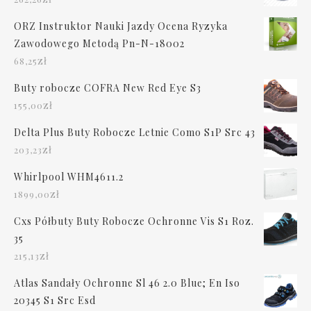
ORZ Instruktor Nauki Jazdy Ocena Ryzyka
Zawodowego Metodą Pn-N-18002
zł
68,25
Buty robocze COFRA New Red Eye S3
zł
155,00
Delta Plus Buty Robocze Letnie Como S1P Src 43
zł
203,23
Whirlpool WHM4611.2
zł
1899,00
Cxs Półbuty Buty Robocze Ochronne Vis S1 Roz.
35
zł
215,13
Atlas Sandały Ochronne Sl 46 2.0 Blue; En Iso
20345 S1 Src Esd