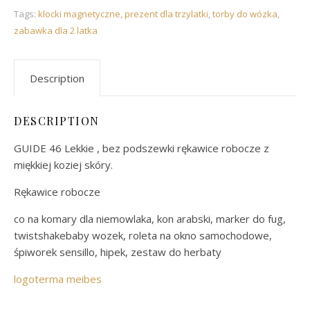
Tags:
klocki magnetyczne
,
prezent dla trzylatki
,
torby do wózka
,
zabawka dla 2 latka
Description
DESCRIPTION
GUIDE 46 Lekkie , bez podszewki rękawice robocze z
miękkiej koziej skóry.
Rękawice robocze
co na komary dla niemowlaka, kon arabski, marker do fug,
twistshakebaby wozek, roleta na okno samochodowe,
śpiworek sensillo, hipek, zestaw do herbaty
logoterma meibes