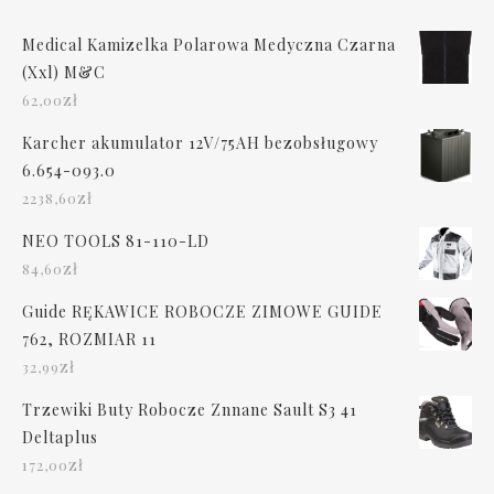
Medical Kamizelka Polarowa Medyczna Czarna
(Xxl) M&C
zł
62,00
Karcher akumulator 12V/75AH bezobsługowy
6.654-093.0
zł
2238,60
NEO TOOLS 81-110-LD
zł
84,60
Guide RĘKAWICE ROBOCZE ZIMOWE GUIDE
762, ROZMIAR 11
zł
32,99
Trzewiki Buty Robocze Znnane Sault S3 41
Deltaplus
zł
172,00