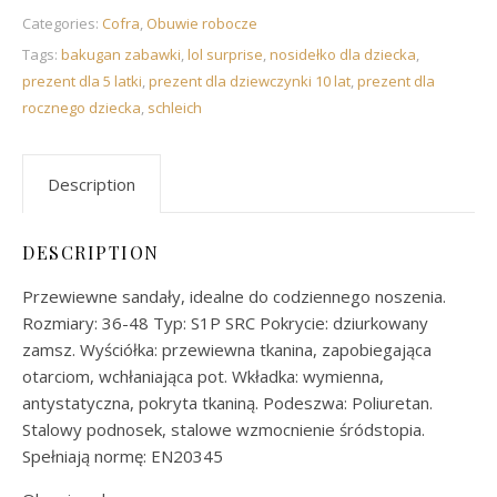
Categories:
Cofra
,
Obuwie robocze
Tags:
bakugan zabawki
,
lol surprise
,
nosidełko dla dziecka
,
prezent dla 5 latki
,
prezent dla dziewczynki 10 lat
,
prezent dla
rocznego dziecka
,
schleich
Description
DESCRIPTION
Przewiewne sandały, idealne do codziennego noszenia.
Rozmiary: 36-48 Typ: S1P SRC Pokrycie: dziurkowany
zamsz. Wyściółka: przewiewna tkanina, zapobiegająca
otarciom, wchłaniająca pot. Wkładka: wymienna,
antystatyczna, pokryta tkaniną. Podeszwa: Poliuretan.
Stalowy podnosek, stalowe wzmocnienie śródstopia.
Spełniają normę: EN20345