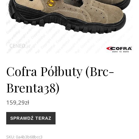
Cofra Półbuty (Brc-
Brenta38)
159,29
zł
SPRAWDŹ TERAZ
SKU:
0a4b3b68bcc3