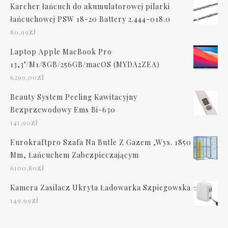
Karcher łańcuch do akumulatorowej pilarki
łańcuchowej PSW 18-20 Battery 2.444-018.0
zł
80,99
Laptop Apple MacBook Pro
13,3"/M1/8GB/256GB/macOS (MYDA2ZEA)
zł
6299,00
Beauty System Peeling Kawitacyjny
Bezprzewodowy Ems Bi-630
zł
141,90
Eurokraftpro Szafa Na Butle Z Gazem ,Wys. 1850
Mm, Łańcuchem Zabezpieczającym
zł
6100,80
Kamera Zasilacz Ukryta Ładowarka Szpiegowska
zł
149,99