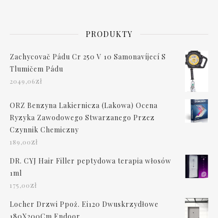
PRODUKTY
Zachycovač Pádu Cr 250 V 10 Samonavíjecí S
Tlumičem Pádu
zł
2049,06
ORZ Benzyna Lakiernicza (Lakowa) Ocena
Ryzyka Zawodowego Stwarzanego Przez
Czynnik Chemiczny
zł
189,00
DR. CYJ Hair Filler peptydowa terapia włosów
1ml
zł
175,00
Locher Drzwi Ppoż. Ei120 Dwuskrzydłowe
180X200Cm Endoor