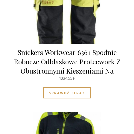
Snickers Workwear 6361 Spodnie
Robocze Odblaskowe Protecwork Z
Obustronnymi Kieszeniami Na
Nogawkach En 20471/2
1334,55
zł
SPRAWDŹ TERAZ