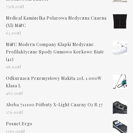
zł
7318,10
Medical Kamizelka Polarowa Medyczna Czarna
(Xl) M&C
zł
62,00
M&C Modern Company Klapki Medyczne
Profilaktyczne Spody Gumowo Korkowe Białe
(41)
zł
98,00
Odkurzacz Przemysłowy Makita 20L 1.000W
Klasa L
zł
463,30
Abeba 711100 Półbuty X-Light Czarny O2 R.37
zł
279,00
Posnet Ergo
zł
1359,00