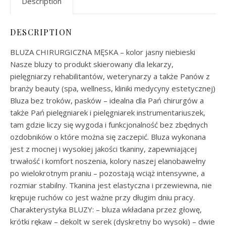
Description
DESCRIPTION
BLUZA CHIRURGICZNA MĘSKA – kolor jasny niebieski
Nasze bluzy to produkt skierowany dla lekarzy,
pielęgniarzy rehabilitantów, weterynarzy a także Panów z
branży beauty (spa, wellness, kliniki medycyny estetycznej)
Bluza bez troków, pasków – idealna dla Pań chirurgów a
także Pań pielęgniarek i pielęgniarek instrumentariuszek,
tam gdzie liczy się wygoda i funkcjonalność bez zbędnych
ozdobników o które można się zaczepić. Bluza wykonana
jest z mocnej i wysokiej jakości tkaniny, zapewniającej
trwałość i komfort noszenia, kolory naszej elanobawełny
po wielokrotnym praniu – pozostają wciąż intensywne, a
rozmiar stabilny. Tkanina jest elastyczna i przewiewna, nie
krępuje ruchów co jest ważne przy długim dniu pracy.
Charakterystyka BLUZY: – bluza wkładana przez głowę,
krótki rękaw – dekolt w serek (dyskretny bo wysoki) – dwie