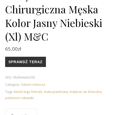
Chirurgiczna Męska
Kolor Jasny Niebieski
(Xl) M&C
65,00
zł
SPRAWDŹ TERAZ
SKU:
05d9a4a0c393
Category:
Odzież robocza
Tags:
klocki lego friends
,
mata piankowa
,
materac do łóżeczka
,
pokemon zabawki