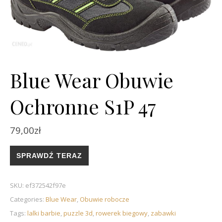
Blue Wear Obuwie
Ochronne S1P 47
79,00
zł
SPRAWDŹ TERAZ
SKU:
ef372542f97e
Categories:
Blue Wear
,
Obuwie robocze
Tags:
lalki barbie
,
puzzle 3d
,
rowerek biegowy
,
zabawki