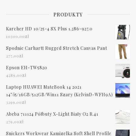
PRODUKTY
Karcher HD 10/25-4 SX Plus 1.286-927.0
zł
10300,00
Spodnie Carhartt Rugged Stretch Canvas Pant
zł
277,00
Epson EH-TW5820
zł
4289,00
Laptop HUAWEI MateBook 14 2021
14"/i5/16GB/512GB/Win11 Szary (KelvinD-WFH9A)
zł
3299,00
Abeba 711124 Półbuty X-Light Biały O2 R.41
zł
279,00
Snickers Workwear Kamizelka Soft Shell Profile