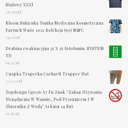
Stalowy XXXl
zł
362,85
Bloom Sukienka Tunika Medyczna Kosmetyczna
Fartuch Wzór 1021 Kolekcja (50) M&C
zł
74,00
Drabina ewakuacyjna 35 X 35 fotolumin. SYSTEM
TD
zł
66,42
Czapka Traperka Carhartt Trapper Hat
zł
279,00
Topdesign Gp026 A7 Fn Znak ''Zakaz Używania
Urządzenia W Wannie, Pod Prysznicem I W
Zbiorniku Z Wodą" Arkusz 14 Szt.
zł
16,80