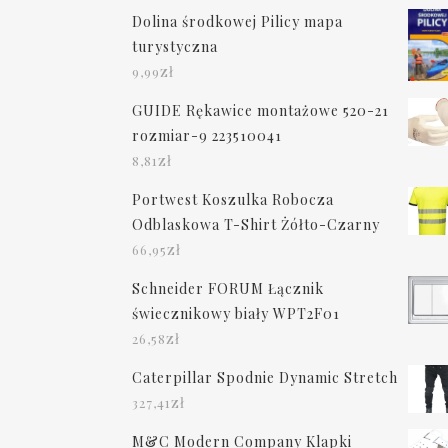
Dolina środkowej Pilicy mapa
turystyczna
zł
9,99
GUIDE Rękawice montażowe 520-21
rozmiar-9 223510041
zł
8,81
Portwest Koszulka Robocza
Odblaskowa T-Shirt Żółto-Czarny
zł
66,95
Schneider FORUM Łącznik
świecznikowy biały WPT2F01
zł
26,58
Caterpillar Spodnie Dynamic Stretch
zł
327,41
M&C Modern Company Klapki