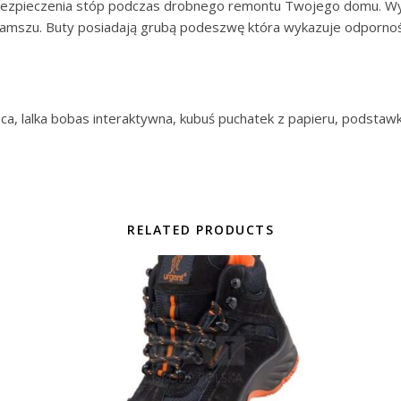
abezpieczenia stóp podczas drobnego remontu Twojego domu. Wyp
zamszu. Buty posiadają grubą podeszwę która wykazuje odporność
pca, lalka bobas interaktywna, kubuś puchatek z papieru, podsta
RELATED PRODUCTS