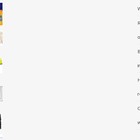
R
o
B
i
H
r
O
w