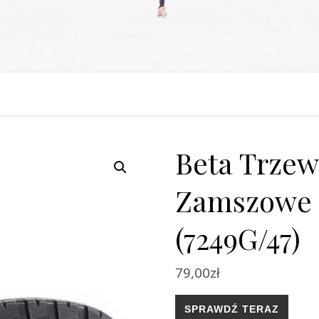
Beta Trzew
Zamszowe 
(7249G/47)
79,00
zł
SPRAWDŹ TERAZ