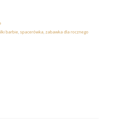
e
alki barbie
,
spacerówka
,
zabawka dla rocznego