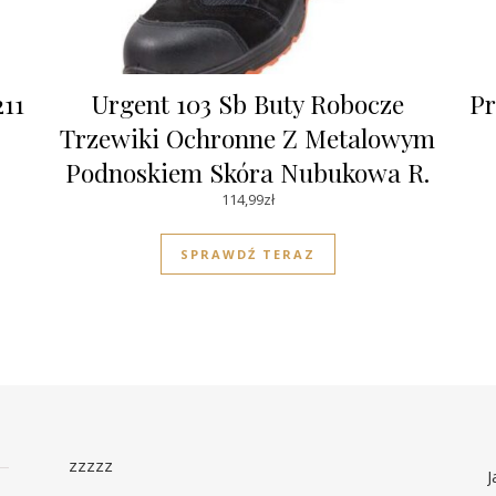
211
Urgent 103 Sb Buty Robocze
Pr
Trzewiki Ochronne Z Metalowym
Podnoskiem Skóra Nubukowa R.
114,99
39
zł
SPRAWDŹ TERAZ
zzzzz
J