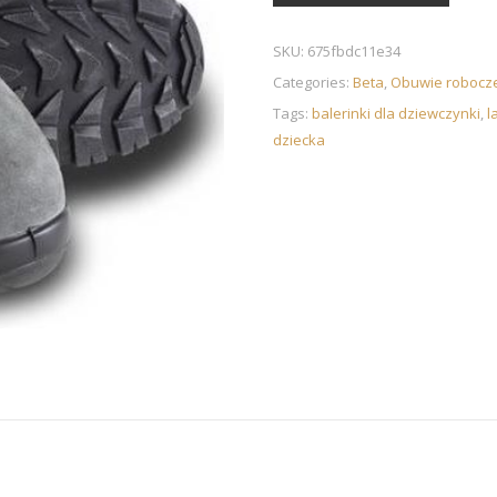
SKU:
675fbdc11e34
Categories:
Beta
,
Obuwie robocz
Tags:
balerinki dla dziewczynki
,
l
dziecka