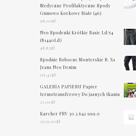
Medyczne Profilaktyczne Spody
Gumowo Korkowe Białe (46)
zł
98,00
Neo Spodenki Krótkie Basic Ld/54
(81440Ld)
zł
48,82
Spodnie Robocze Monterskie R. Xs
Jeans Neo Denim
zł
115,43
GALERIA PAPIERU Papier
termotransferowy Do jasnych tkanin
zł
23,00
Karcher FRV 30 2.642 999.0
zł
2029,00