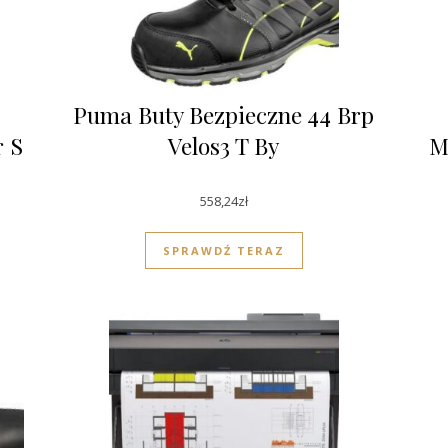
Puma Buty Bezpieczne 44 Brp
 S
Velos3 T By
M
558,24
zł
SPRAWDŹ TERAZ