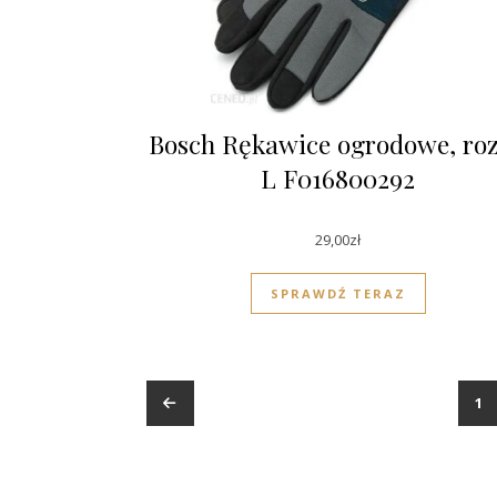
Bosch Rękawice ogrodowe, ro
L F016800292
29,00
zł
SPRAWDŹ TERAZ
←
1