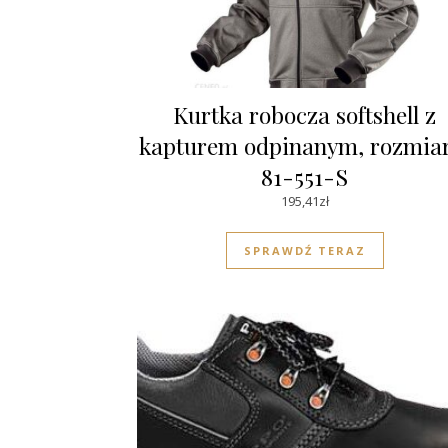
Kurtka robocza softshell z
kapturem odpinanym, rozmiar
81-551-S
195,41
zł
SPRAWDŹ TERAZ