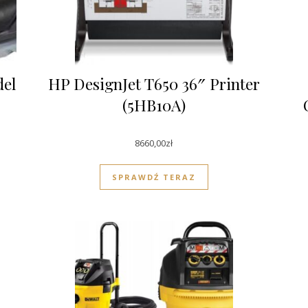
del
HP DesignJet T650 36″ Printer
(5HB10A)
8660,00
zł
SPRAWDŹ TERAZ