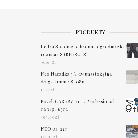
PRODUKTY
Dedra Spodnie ochronne ogrodniczki
rozmiar S (BH2SO-S)
zł
90,65
Neo Nasadka 3/4 dwunastokątna
długa 11mm 08-086
zł
11,55
Bosch GAS 18V-10 L Professional
06019C6302
zł
499,00
NEO 04-227
zł
135,30