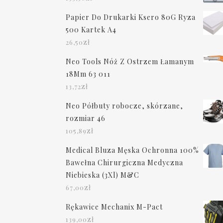
Papier Do Drukarki Ksero 80G Ryza
500 Kartek A4
zł
26,50
Neo Tools Nóż Z Ostrzem Łamanym
18Mm 63 011
zł
13,72
Neo Półbuty robocze, skórzane,
rozmiar 46
zł
105,89
Medical Bluza Męska Ochronna 100%
Bawełna Chirurgiczna Medyczna
Niebieska (3Xl) M&C
zł
67,00
Rękawice Mechanix M-Pact
zł
139,00