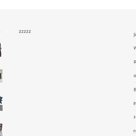
zzzzz
J
R
o
B
i
H
r