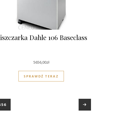
iszczarka Dahle 106 Baseclass
5656,00
zł
SPRAWDŹ TERAZ
556
→