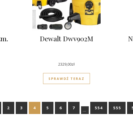
zm.
Dewalt Dwv902M
N
2329,00
zł
SPRAWDŹ TERAZ
2
3
4
5
6
7
554
555
…