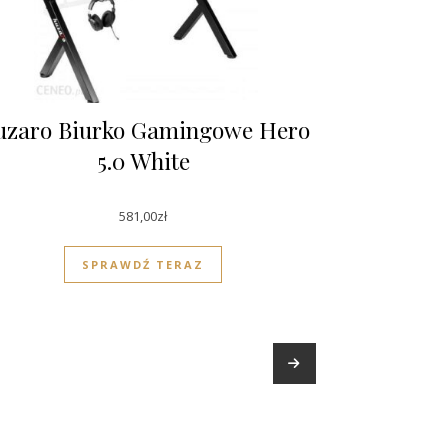
uzaro Biurko Gamingowe Hero
5.0 White
581,00
zł
SPRAWDŹ TERAZ
→