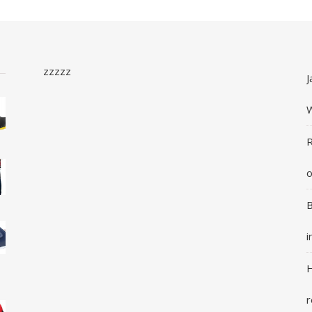
zzzzz
J
R
o
B
i
H
r