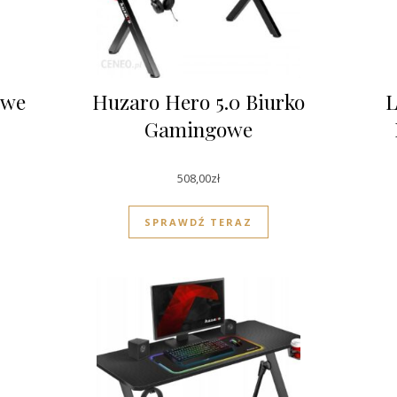
owe
Huzaro Hero 5.0 Biurko
L
Gamingowe
508,00
zł
SPRAWDŹ TERAZ