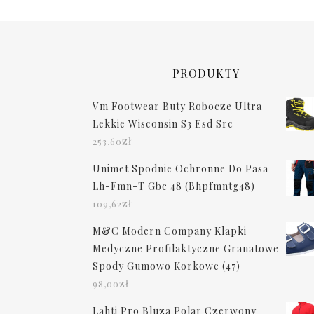
PRODUKTY
Vm Footwear Buty Robocze Ultra
Lekkie Wisconsin S3 Esd Src
zł
253,60
Unimet Spodnie Ochronne Do Pasa
Lh-Fmn-T Gbc 48 (Bhpfmntg48)
zł
109,62
M&C Modern Company Klapki
Medyczne Profilaktyczne Granatowe
Spody Gumowo Korkowe (47)
zł
98,00
Lahti Pro Bluza Polar Czerwony