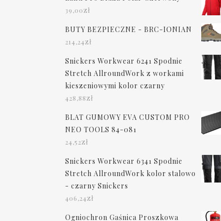
zł
39,00
BUTY BEZPIECZNE - BRC-IONIAN
zł
214,24
Snickers Workwear 6241 Spodnie
Stretch AllroundWork z workami
kieszeniowymi kolor czarny
zł
428,88
BLAT GUMOWY EVA CUSTOM PRO
NEO TOOLS 84-081
zł
24,52
Snickers Workwear 6341 Spodnie
Stretch AllroundWork kolor stalowo
- czarny Snickers
zł
406,24
Ogniochron Gaśnica Proszkowa