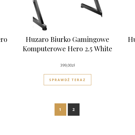
ro
Huzaro Biurko Gamingowe
H
Komputerowe Hero 2.5 White
399,00
zł
SPRAWDŹ TERAZ
1
2