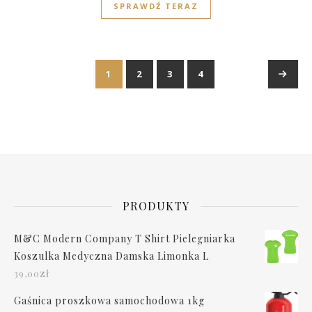
SPRAWDŹ TERAZ
1
2
3
4
→
PRODUKTY
M&C Modern Company T Shirt Pielegniarka
Koszulka Medyczna Damska Limonka L
zł
39,00
Gaśnica proszkowa samochodowa 1kg