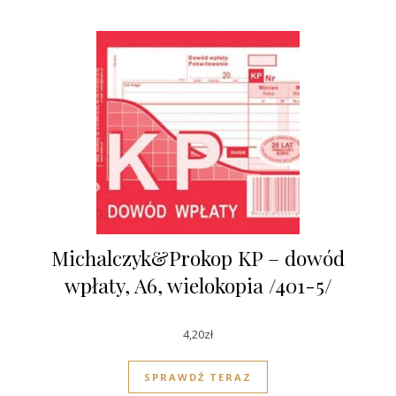
Michalczyk&Prokop KP – dowód
wpłaty, A6, wielokopia /401-5/
4,20
zł
SPRAWDŹ TERAZ