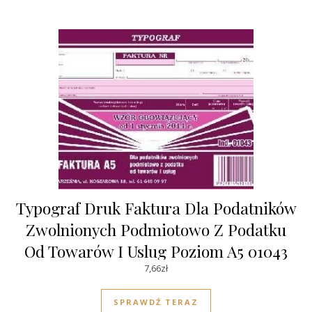
Typograf Druk Faktura Dla Podatników
Zwolnionych Podmiotowo Z Podatku
Od Towarów I Uslug Poziom A5 01043
(1043)
7,66
zł
SPRAWDŹ TERAZ