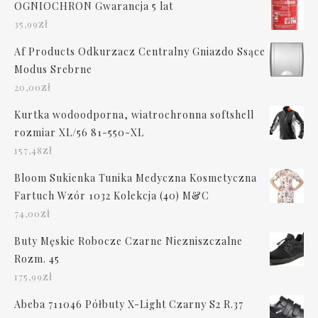
OGNIOCHRON Gwarancja 5 lat
zł
35,99
Af Products Odkurzacz Centralny Gniazdo Ssące
Modus Srebrne
zł
20,00
Kurtka wodoodporna, wiatrochronna softshell
rozmiar XL/56 81-550-XL
zł
157,48
Bloom Sukienka Tunika Medyczna Kosmetyczna
Fartuch Wzór 1032 Kolekcja (40) M&C
zł
74,00
Buty Męskie Robocze Czarne Niezniszczalne
Rozm. 45
zł
175,99
Abeba 711046 Półbuty X-Light Czarny S2 R.37