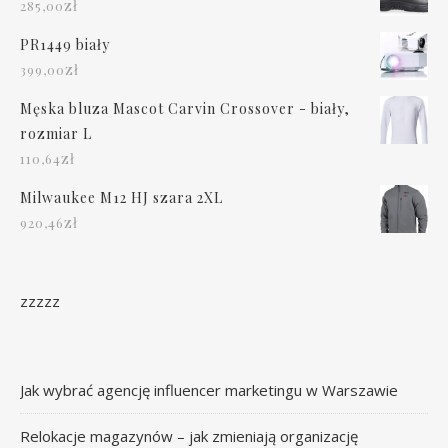
zł
285,00
PR1449 biały
zł
399,00
Męska bluza Mascot Carvin Crossover - biały,
rozmiar L
zł
110,64
Milwaukee M12 HJ szara 2XL
zł
920,46
zzzzz
Jak wybrać agencję influencer marketingu w Warszawie
Relokacje magazynów – jak zmieniają organizację